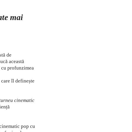
ate mai
stă de
ducă această
ea cu profunzimea
 care îl definește
turneu cinematic
iență
cinematic pop cu