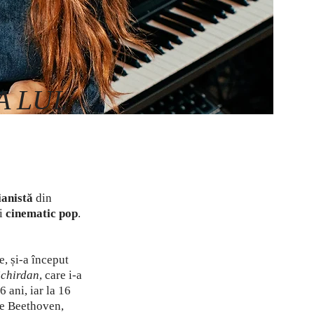
A LUI
ianistă
din
ui
cinematic pop
.
e, și-a început
ichirdan
, care i-a
 ani, iar la 16
 de Beethoven,