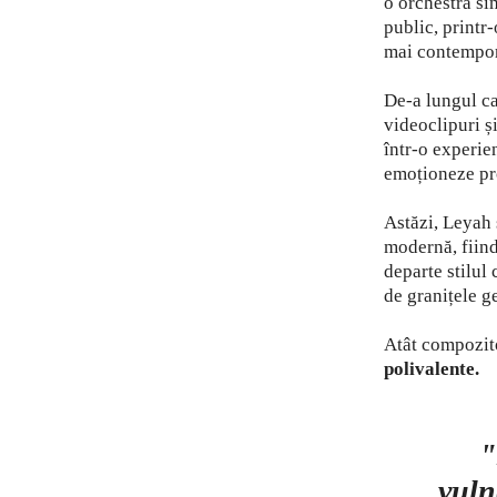
o orchestră si
public, printr
mai contempora
De-a lungul ca
videoclipuri și
într-o experie
emoționeze pro
Astăzi, Leyah s
modernă, fiind
departe stilul
de granițele g
Atât compozito
polivalente.
"
vuln