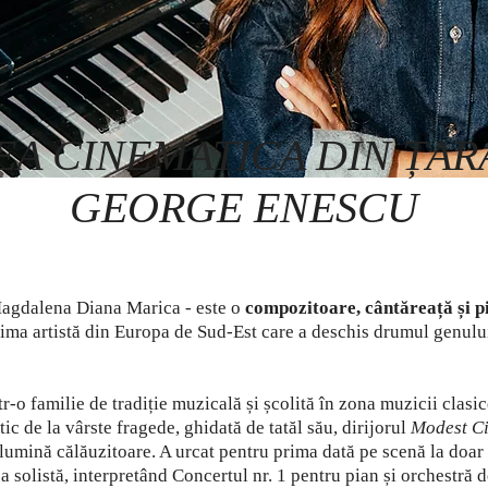
A CINEMATICA DIN ȚAR
GEORGE ENESCU
agdalena Diana Marica - este o
compozitoare, cântăreață și p
ima artistă din Europa de Sud-Est care a deschis drumul genul
r-o familie de tradiție muzicală și școlită în zona muzicii clasic
tic de la vârste fragede, ghidată de tatăl său, dirijorul
Modest C
 lumină călăuzitoare. A urcat pentru prima dată pe scenă la doar 6
ca solistă, interpretând Concertul nr. 1 pentru pian și orchestră