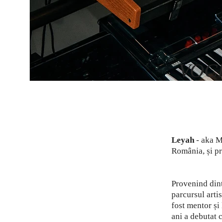
VOCE
Leyah
- aka M
România, și pr
Provenind dint
parcursul artis
fost mentor și
ani a debutat 