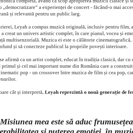
mfonică completă, având ca scop apropierea muzicii clasice și 
-o „democratizare” a experienței de concert - făcând-o mai acce
nă și relevantă pentru un public larg.
rierei, Leyah a compus muzică originală, inclusiv pentru film, a
 a creat un univers artistic complet, în care pianul, vocea și emo
nță multisenzorială. Muzica ei este o călătorie cinematografică,
fund și să conecteze publicul la propriile povești interioare.
e afirmă ca un artist complet, educat în tradiția clasică, dar cu
 primul și cel mai important nume din România care a construit
 cinematic pop - un crossover între muzica de film și cea pop, ca
enurilor.
are cât și interpretă,
Leyah reprezintă o nouă generație de fe
Misiunea mea este să aduc frumusețea
erabilitatea și puterea emoției, în muzi