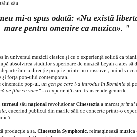
tălui său.
meu mi-a spus odată: «Nu există libert
mare pentru omenire ca muzica».
"
s în universul muzicii clasice și cu o experiență solidă ca piani
upă absolvirea studiilor superioare de muzică Leyah a ales să 
departe într-o direcție proprie printr-un crossover, unind voc
e și forța pop-ului contemporan.
e cinematic pop-ul,
un gen pe care l-a introdus în România
și pe
că de film cu voce”
- o experiență care transcende genurile.
,
turneul
său
național
revoluționar
Cinestezia
a marcat
primul 
nia
, cucerind publicul din marile săli de concerte printr-o exper
unică.
ă producție a sa,
Cinestezia Symphonic
, reimaginează muzica 