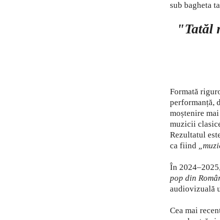
sub bagheta ta
"Tatăl 
Formată riguro
performanță, d
moștenire mai 
muzicii clasic
Rezultatul est
ca fiind
„muzi
În 2024–2025
pop din Româ
audiovizuală 
Cea mai recent