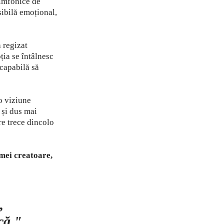
simfonice de
sibilă emoțional,
 regizat
ția se întâlnesc
 capabilă să
 o viziune
 și dus mai
re trece dincolo
mei creatoare,
,
că."