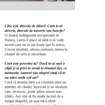
Cine ești, dincolo de titluri? Cum te-ai
descrie, dincolo de meserie sau funcție?
O femeie îndrăgostită irecuperabil de
frumos, careia îi place să râdă si să vadă
lucruri care nu se iau foarte tare în serios.
Uneori idealistă, adesea curioasă, mereu în
căutare de sens și sinceritate.
Care este povestea ta? Dacă te-ai opri o
clipă și ai privi în urmă la drumul tău, ce
momente, oameni sau alegeri simți că te-
au adus unde ești azi?
Cred că drumul meu s-a construit dintr-un
amestec de căutări, încercări și un idealism
care, recunosc, poate părea uneori naiv
(râde). Am vrut să fiu multe lucruri de-a
lungul timpului, iar asta mi-a oferit