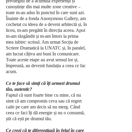
privilegiul de a acumula experiență și
cunoștințe din mai multe zone creative –
toate m-au adus în punctul în care sunt azi.
Înainte de a fonda Anonymous Gallery, am
cochetat cu ideea de a deveni arhitectă și, în
liceu, m-am pregătit în direcția aceea. Apoi
m-am răzgândit și m-am întors la prima
mea iubire: scrisul. Am urmat Secția de
Scriere Dramatică la UNATC și, în paralel,
am lucrat câțiva ani buni în comunicare.
Toate aceste etape au avut sensul lor și,
împreună, au devenit fundația a ceea ce fac
acum.
Ce te face să simți că îți urmezi drumul
tău, autentic?
Faptul că sunt foarte bine cu mine, că nu
simt că am compromis ceva sau că regret
caile pe care am decis să nu merg. Când
ceea ce faci îți dă energie și nu o consumă,
știi că ești pe drumul tău.
Ce crezi că te diferențiază în felul în care