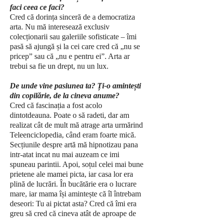
faci ceea ce faci?
Cred că dorința sinceră de a democratiza
arta. Nu mă interesează exclusiv
colecționarii sau galeriile sofisticate – îmi
pasă să ajungă și la cei care cred că „nu se
pricep” sau că „nu e pentru ei”. Arta ar
trebui sa fie un drept, nu un lux.
De unde vine pasiunea ta? Ți-o amintești
din copilărie, de la cineva anume?
Cred că fascinația a fost acolo
dintotdeauna. Poate o să radeti, dar am
realizat cât de mult mă atrage arta urmărind
Teleenciclopedia, când eram foarte mică.
Secțiunile despre artă mă hipnotizau pana
intr-atat incat nu mai auzeam ce imi
spuneau parintii. Apoi, soțul celei mai bune
prietene ale mamei picta, iar casa lor era
plină de lucrări. În bucătărie era o lucrare
mare, iar mama își amintește că îl întrebam
deseori: Tu ai pictat asta? Cred că îmi era
greu să cred că cineva atât de aproape de