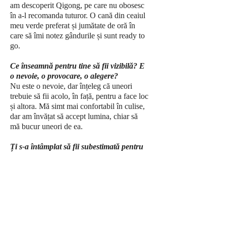
am descoperit Qigong, pe care nu obosesc
în a-l recomanda tuturor. O cană din ceaiul
meu verde preferat și jumătate de oră în
care să îmi notez gândurile și sunt ready to
go.
Ce înseamnă pentru tine să fii vizibilă? E
o nevoie, o provocare, o alegere?
Nu este o nevoie, dar înțeleg că uneori
trebuie să fii acolo, în față, pentru a face loc
și altora. Mă simt mai confortabil în culise,
dar am învățat să accept lumina, chiar să
mă bucur uneori de ea.
Ți s-a întâmplat să fii subestimată pentru
că ești femeie?
Din fericire, nu. Am fost înconjurată de
oameni care m-au tratat cu respect,
indiferent de gen.
Ce ai vrea să se schimbe în societate
pentru ca munca femeilor ca tine să fie