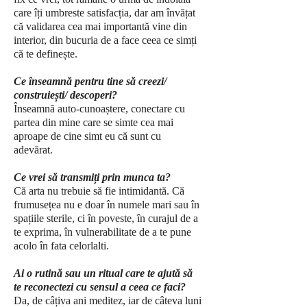
care îți umbreste satisfacția, dar am învățat
că validarea cea mai importantă vine din
interior, din bucuria de a face ceea ce simți
că te definește.
Ce înseamnă pentru tine să creezi/
construiești/ descoperi?
Înseamnă auto-cunoaștere, conectare cu
partea din mine care se simte cea mai
aproape de cine simt eu că sunt cu
adevărat.
Ce vrei să transmiți prin munca ta?
Că arta nu trebuie să fie intimidantă. Că
frumusețea nu e doar în numele mari sau în
spațiile sterile, ci în poveste, în curajul de a
te exprima, în vulnerabilitate de a te pune
acolo în fata celorlalti.
Ai o rutină sau un ritual care te ajută să
te reconectezi cu sensul a ceea ce faci?
Da, de câțiva ani meditez, iar de câteva luni