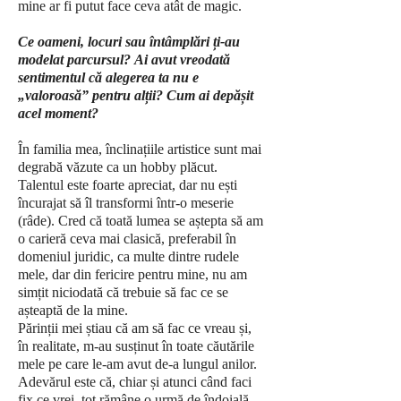
mine ar fi putut face ceva atât de magic.
Ce oameni, locuri sau întâmplări ți-au
modelat parcursul?
Ai avut vreodată
sentimentul că alegerea ta nu e
„valoroasă” pentru alții? Cum ai depășit
acel moment?
În familia mea, înclinațiile artistice sunt mai
degrabă văzute ca un hobby plăcut.
Talentul este foarte apreciat, dar nu ești
încurajat să îl transformi într-o meserie
(râde). Cred că toată lumea se aștepta să am
o carieră ceva mai clasică, preferabil în
domeniul juridic, ca multe dintre rudele
mele, dar din fericire pentru mine, nu am
simțit niciodată că trebuie să fac ce se
așteaptă de la mine.
Părinții mei știau că am să fac ce vreau și,
în realitate, m-au susținut în toate căutările
mele pe care le-am avut de-a lungul anilor.
Adevărul este că, chiar și atunci când faci
fix ce vrei, tot rămâne o urmă de îndoială