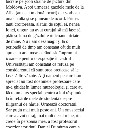
lucrare pe şcoli străine de pictură din
Moldova. Apoi urmează gazdele mele de la
Alba (am stat în două locuri) dar vorbeau
una cu alta şi se puneau de acord. Prima,
tanti croitoreasa, alături de soţul ei, nenea
Ionci, ungur, au avut curajul să mă lase să
plătesc luna de găzduire în icoane pictate
de mine. Nu i-am dezamăgit şi la o
perioadă de timp am constatat cât de mult
apreciau arta mea: cerându-le împrumut
icoanele pentru o expoziţie în cadrul
Universităţii am constatat că refuză pe
considerentul că sunt prea preţioase să le
lase să fie văzute. Alţi oameni pe care i-am
apreciat au fost doamnele profesoare care
m-a ghidat în lumea muzeologiei şi care au
făcut un curs special pentru a imi răspunde
la întrebările mele de studentă despre
filigranul de hârtie. Urmează doctoratul.
Sar puţin mai mult peste ani. Un om special
care a avut curaj, mai mult decât mine, în a
crede în persoana mea, a fost profesorul
coordonator dnul Daniel Dumitran care a