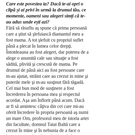
Care este povestea ta? Dacă te-ai opri o
clipă și ai privi în urmă la drumul tău, ce
momente, oameni sau alegeri simți că te-
au adus unde ești azi?
Fără să răsuflu aş spune că prima persoană
care a ştiut să şlefuiască diamantul meu a
fost mama. A tot şlefuit cu propriul suflet
până a plecat în lumea celor drepţi.
Întotdeauna au fost alegeri, dar puterea de a
alege o anumită cale sau situaţie a fost
sădită, plivită şi crescută de mama. Pe
drumul de până aici au fost persoane care
m-au ajutat, străini care au crezut in mine şi
puterile mele şi m-au susţinut fără tăgadă.
Cel mai bun mod de susţinere a fost
încrederea în persoana mea şi respectul
acordat. Aşa am înflorit până acum. Dacă
ar fi să amintesc câţiva din cei care mi-au
oferit încredere în propria persoană aş numi
un mare Om, profesorul meu de istoria artei
din facultate, domnul Tatai Baltă care a
crezut în mine şi în nebunia de a face o