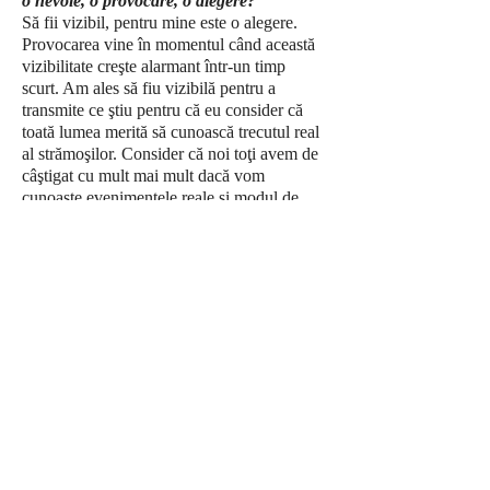
o nevoie, o provocare, o alegere?
Să fii vizibil, pentru mine este o alegere.
Provocarea vine în momentul când această
vizibilitate creşte alarmant într-un timp
scurt. Am ales să fiu vizibilă pentru a
transmite ce ştiu pentru că eu consider că
toată lumea merită să cunoască trecutul real
al strămoşilor. Consider că noi toţi avem de
câştigat cu mult mai mult dacă vom
cunoaşte evenimentele reale şi modul de
coagulare a naţiunii actuale din care facem
parte, decât să ne bazăm pe fapte ireale.
Din această cauză, construcţia care o
pregătesc cu multă atenţie pentru noi toţi
este din "piatră" nu din cărţi de joc.
Ți s-a întâmplat să fii subestimată pentru
că ești femeie?
Da, de multe ori. Problema este că tragedia
nu a fost pentru mine, ci pentru interlocutor.
În urma unor anumite experienţe, am ajuns
la concluzia că oamenii care jignesc nu
strălucesc cu nimic, iar din dorinţa de