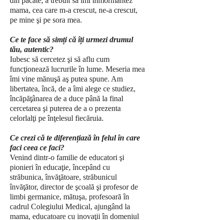
din păcate, a trebuit să îmi înmormântez
mama, cea care m-a crescut, ne-a crescut,
pe mine şi pe sora mea.
Ce te face să simți că îți urmezi drumul
tău, autentic?
Iubesc să cercetez şi să aflu cum
funcţionează lucrurile în lume. Meseria mea
îmi vine mănuşă aş putea spune. Am
libertatea, încă, de a îmi alege ce studiez,
încăpăţânarea de a duce până la final
cercetarea şi puterea de a o prezenta
celorlalţi pe înţelesul fiecăruia.
Ce crezi că te diferențiază în felul în care
faci ceea ce faci?
Venind dintr-o familie de educatori şi
pionieri în educaţie, începând cu
străbunica, învăţătoare, străbunicul
învăţător, director de şcoală şi profesor de
limbi germanice, mătuşa, profesoară în
cadrul Colegiului Medical, ajungând la
mama, educatoare cu inovaţii în domeniul