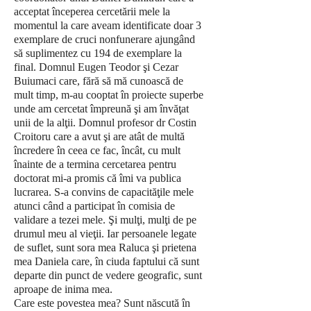
acceptat începerea cercetării mele la
momentul la care aveam identificate doar 3
exemplare de cruci nonfunerare ajungând
să suplimentez cu 194 de exemplare la
final. Domnul Eugen Teodor şi Cezar
Buiumaci care, fără să mă cunoască de
mult timp, m-au cooptat în proiecte superbe
unde am cercetat împreună şi am învăţat
unii de la alţii. Domnul profesor dr Costin
Croitoru care a avut şi are atât de multă
încredere în ceea ce fac, încât, cu mult
înainte de a termina cercetarea pentru
doctorat mi-a promis că îmi va publica
lucrarea. S-a convins de capacităţile mele
atunci când a participat în comisia de
validare a tezei mele. Şi mulţi, mulţi de pe
drumul meu al vieţii. Iar persoanele legate
de suflet, sunt sora mea Raluca şi prietena
mea Daniela care, în ciuda faptului că sunt
departe din punct de vedere geografic, sunt
aproape de inima mea.
Care este povestea mea? Sunt născută în