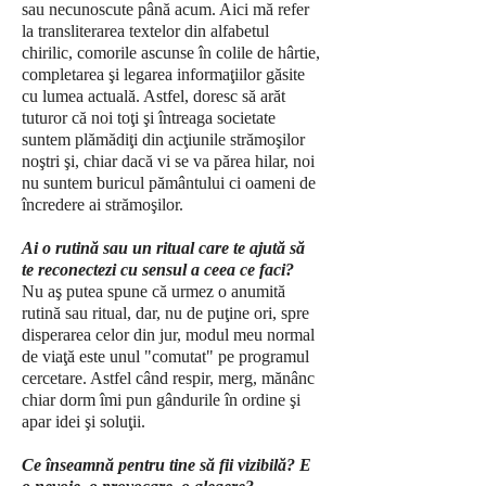
sau necunoscute până acum. Aici mă refer
la transliterarea textelor din alfabetul
chirilic, comorile ascunse în colile de hârtie,
completarea şi legarea informaţiilor găsite
cu lumea actuală. Astfel, doresc să arăt
tuturor că noi toţi şi întreaga societate
suntem plămădiţi din acţiunile strămoşilor
noştri şi, chiar dacă vi se va părea hilar, noi
nu suntem buricul pământului ci oameni de
încredere ai strămoşilor.
Ai o rutină sau un ritual care te ajută să
te reconectezi cu sensul a ceea ce faci?
Nu aş putea spune că urmez o anumită
rutină sau ritual, dar, nu de puţine ori, spre
disperarea celor din jur, modul meu normal
de viaţă este unul "comutat" pe programul
cercetare. Astfel când respir, merg, mănânc
chiar dorm îmi pun gândurile în ordine şi
apar idei şi soluţii.
Ce înseamnă pentru tine să fii vizibilă? E