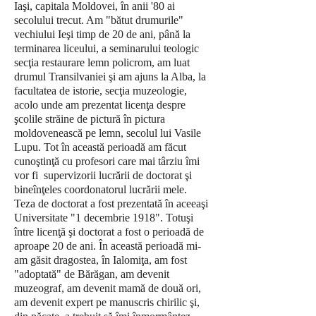
Iaşi, capitala Moldovei, în anii '80 ai
secolului trecut. Am "bătut drumurile"
vechiului Ieşi timp de 20 de ani, până la
terminarea liceului, a seminarului teologic
secţia restaurare lemn policrom, am luat
drumul Transilvaniei şi am ajuns la Alba, la
facultatea de istorie, secţia muzeologie,
acolo unde am prezentat licenţa despre
şcolile străine de pictură în pictura
moldovenească pe lemn, secolul lui Vasile
Lupu. Tot în această perioadă am făcut
cunoştinţă cu profesori care mai târziu îmi
vor fi supervizorii lucrării de doctorat şi
bineînţeles coordonatorul lucrării mele.
Teza de doctorat a fost prezentată în aceeaşi
Universitate "1 decembrie 1918". Totuşi
între licenţă şi doctorat a fost o perioadă de
aproape 20 de ani. În această perioadă mi-
am găsit dragostea, în Ialomiţa, am fost
"adoptată" de Bărăgan, am devenit
muzeograf, am devenit mamă de două ori,
am devenit expert pe manuscris chirilic şi,