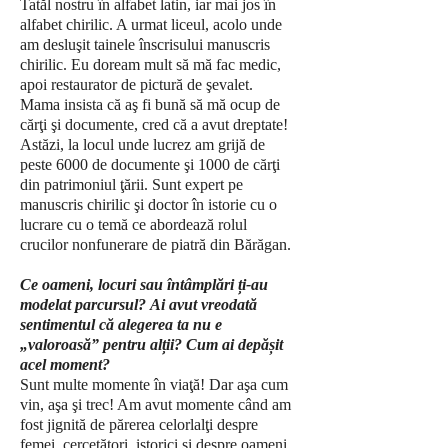
Tatăl nostru în alfabet latin, iar mai jos în
alfabet chirilic. A urmat liceul, acolo unde
am desluşit tainele înscrisului manuscris
chirilic. Eu doream mult să mă fac medic,
apoi restaurator de pictură de şevalet.
Mama insista că aş fi bună să mă ocup de
cărţi şi documente, cred că a avut dreptate!
Astăzi, la locul unde lucrez am grijă de
peste 6000 de documente şi 1000 de cărţi
din patrimoniul ţării. Sunt expert pe
manuscris chirilic şi doctor în istorie cu o
lucrare cu o temă ce abordează rolul
crucilor nonfunerare de piatră din Bărăgan.
Ce oameni, locuri sau întâmplări ți-au
modelat parcursul?
Ai avut vreodată
sentimentul că alegerea ta nu e
„valoroasă” pentru alții? Cum ai depășit
acel moment?
Sunt multe momente în viaţă! Dar aşa cum
vin, aşa şi trec! Am avut momente când am
fost jignită de părerea celorlalţi despre
femei, cercetători, istorici şi despre oameni