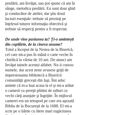
predării, am învăţat, sau pot spune că am în
sânge, metodica predării. Eu sunt doar ghid
şi conducător de atelier, dar ştiu două
lucruri esenţiale: trebuie să prezinţi pe
înţelesul tuturor informaţia obiectivă şi
trebuie să respecţi pentru a fi respectat.
De unde vine pasiunea ta? Ți-o amintești
din copilărie, de la cineva anume?
Totul a început de la Nenea de la Biserică,
cel care mi-a pus în mână o carte veche în
chirilică la vârsta de 10 ani. De atunci am
învăţat tainele acestui alfabet. Nu ii cunosc
numele, dar acest nene avusese grijă de
impresionanta bibliotecă a Bisericii
comunităţii greceşti din Iaşi. Îmi aduc
aminte că m-a luat acasa la el şi mi-a arătat
o cameră cu pereţii pliiiini de rafturi cu
vechi cărţi aranjate şi îngrijite. În mijlocul
camerei era un tetrapod pe care era aşezată
Biblia de la Bucureşti de la 1688. El mi-a
scris pe o hârtie cu litere mari rugăciunea