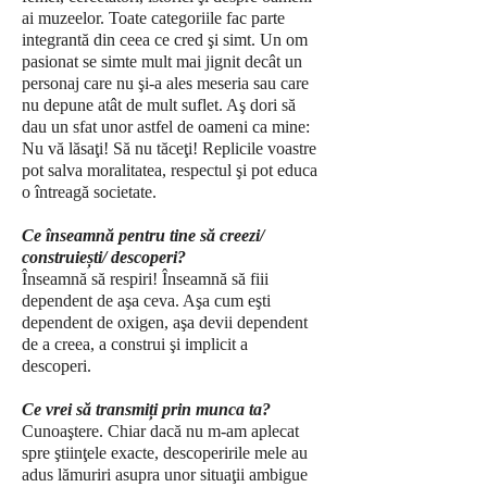
ai muzeelor. Toate categoriile fac parte
integrantă din ceea ce cred şi simt. Un om
pasionat se simte mult mai jignit decât un
personaj care nu şi-a ales meseria sau care
nu depune atât de mult suflet. Aş dori să
dau un sfat unor astfel de oameni ca mine:
Nu vă lăsaţi! Să nu tăceţi! Replicile voastre
pot salva moralitatea, respectul şi pot educa
o întreagă societate.
Ce înseamnă pentru tine să creezi/
construiești/ descoperi?
Înseamnă să respiri! Înseamnă să fiii
dependent de aşa ceva. Aşa cum eşti
dependent de oxigen, aşa devii dependent
de a creea, a construi şi implicit a
descoperi.
Ce vrei să transmiți prin munca ta?
Cunoaştere. Chiar dacă nu m-am aplecat
spre ştiinţele exacte, descoperirile mele au
adus lămuriri asupra unor situaţii ambigue