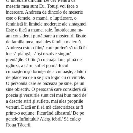
O întrebare dificilă! De ce? Pentru că
meseria mea sunt Eu. Totuşi voi face o
încercare. Andreea de dincolo de meserie
este o femeie, o mamă, o luptătoare, o
feministă în limitele moderate ale sintagmei.
Este o fiică a mamei sale. Întotdeauna m-
am considerat purtătoare a moştenirii lăsate
de familia mea, mai ales familia maternă.
Andreea este o fiinţă care preferă să râdă în
loc să plângă, să îşi rezolve singură
greutăţile. O fiinţă cu coaja tare, plină de
oglinzi, a cărui suflet poartă focul
cunoaşterii şi dorinţei de a cunoaşte, alături
de plăcerea de a se juca logic cu cuvintele.
O persoană care se bazează pe sine, pe un
sine obiectiv. O persoană care consideră că
poezia şi versurile sunt cel mai bun mod de
a descrie stări şi suflete, mai ales propriile
versuri. Dacă ar fi să mă căracterizez ar fi
printr-o acţiune: Picurând albastrul/ De pe
genele Infinitului/ Alerg febril/ Să culeg/
Roua Tăcerii.